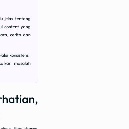
u jelas tentang
lui content yang
ara, cerita dan
lui konsistensi,
saikan masalah
hatian,
g
iews, likes, shares,