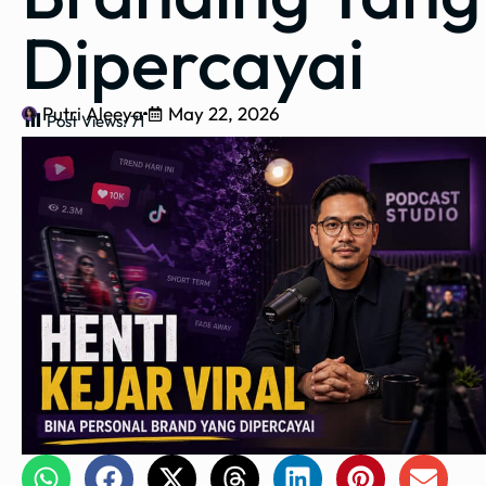
Dipercayai
Putri Aleeya
May 22, 2026
Post Views:
71