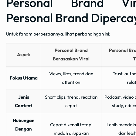
Personal Brand Vi
Personal Brand Diperca
Untuk faham perbezaannya, lihat perbandingan ini:
Personal Brand
Personal Br
Aspek
Berasaskan Viral
T
Views, likes, trend dan
Trust, autho
Fokus Utama
attention
rela
Jenis
Short clips, trend, reaction
Podcast, video 
Content
cepat
study, educ
Hubungan
Cepat dikenali tetapi
Lebih mendalam
Dengan
mudah dilupakan
dan lebi