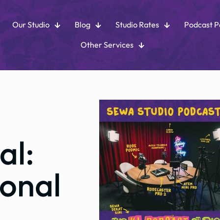
Our Studio
Blog
Studio Rates
Podcast 
Other Services
al:
sonal