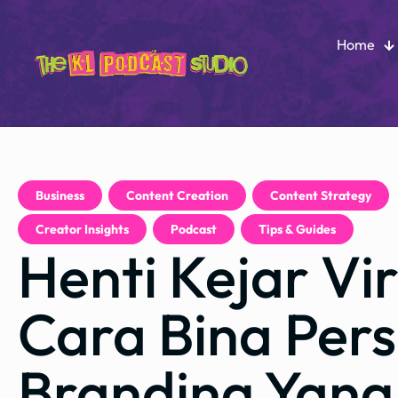
Home
Business
,
Content Creation
,
Content Strategy
,
Creator Insights
,
Podcast
,
Tips & Guides
Henti Kejar Vir
Cara Bina Per
Branding Yang