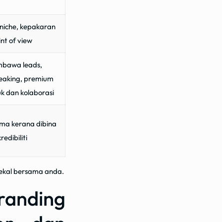
 niche, kepakaran
nt of view
mbawa leads,
peaking, premium
uk dan kolaborasi
ama kerana dibina
redibiliti
 kekal bersama anda.
anding