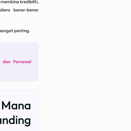
membina kredibiliti,
udiens benar-benar
 sangat penting.
i dan Personal
m Mana
anding