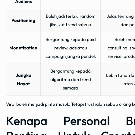
Audiens
Boleh jadi terlalu random
Jelas tentang
Positioning
jika ikut trend sahaja
dan poi
Bergantung kepada paid
Boleh me
Monetization
review, ads atau
consulting, s
campaign jangka pendek
service, prod
Bergantung kepada
Jangka
Lebih tahan l
algoritma dan trend
Hayat
atas k
semasa
Viral boleh menjadi pintu masuk. Tetapi trust ialah sebab orang
Kenapa Personal Br