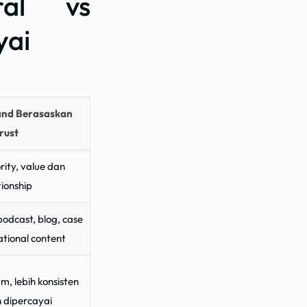
ral vs
yai
and Berasaskan
rust
rity, value dan
tionship
podcast, blog, case
ational content
, lebih konsisten
h dipercayai