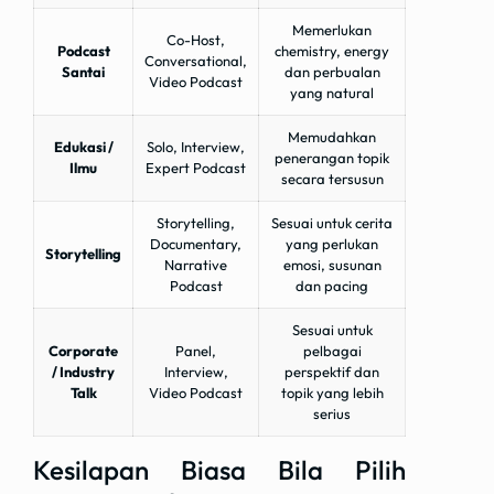
Memerlukan
Co-Host,
Podcast
chemistry, energy
Conversational,
Santai
dan perbualan
Video Podcast
yang natural
Memudahkan
Edukasi /
Solo, Interview,
penerangan topik
Ilmu
Expert Podcast
secara tersusun
Storytelling,
Sesuai untuk cerita
Documentary,
yang perlukan
Storytelling
Narrative
emosi, susunan
Podcast
dan pacing
Sesuai untuk
Corporate
Panel,
pelbagai
/ Industry
Interview,
perspektif dan
Talk
Video Podcast
topik yang lebih
serius
Kesilapan Biasa Bila Pilih