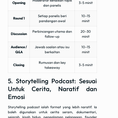
Moderator kenalkan topik
Opening
3–5 minit
dan panelis
Setiap panelis beri
10–15
Round 1
pandangan awal
minit
Perbincangan utama dan
20–30
Discussion
follow-up
minit
Audience /
Jawab soalan atau isu
10–15
Q&A
berkaitan
minit
Rumusan dan key
Closing
3–5 minit
takeaway
5. Storytelling Podcast: Sesuai
Untuk Cerita, Naratif dan
Emosi
Storytelling podcast ialah format yang lebih naratif. Ia
boleh digunakan untuk cerita seram, dokumentari,
sejarah, kisah hidup, pengalaman pelanggan, founder