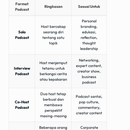
Format
Ringkasan
Sesuai Untuk
Podcast
Personal
Host bercakap
branding,
Solo
seorang diri
edukasi,
Podcast
tentang satu
reflection,
topik
thought
leadership
Networking,
Host menjemput
expert content,
Interview
tetamu untuk
creator show,
Podcast
berkongsi cerita
business
atau kepakaran
podcast
Dua host tetap
Podcast santai,
berbual dan
Co-Host
pop culture,
membawa
Podcast
commentary,
perspektif
creator content
masing-masing
Beberapa orang
Corporate