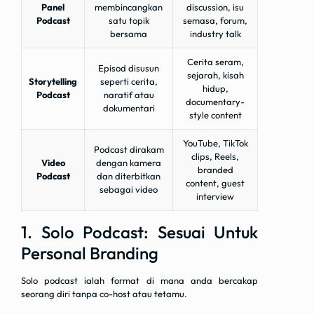
Panel
membincangkan
discussion, isu
Podcast
satu topik
semasa, forum,
bersama
industry talk
Cerita seram,
Episod disusun
sejarah, kisah
Storytelling
seperti cerita,
hidup,
Podcast
naratif atau
documentary-
dokumentari
style content
YouTube, TikTok
Podcast dirakam
clips, Reels,
Video
dengan kamera
branded
Podcast
dan diterbitkan
content, guest
sebagai video
interview
1. Solo Podcast: Sesuai Untuk
Personal Branding
Solo podcast ialah format di mana anda bercakap
seorang diri tanpa co-host atau tetamu.