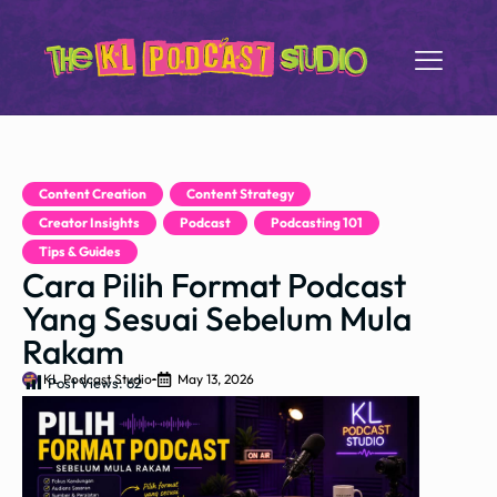
Content Creation
,
Content Strategy
,
Creator Insights
,
Podcast
,
Podcasting 101
,
Tips & Guides
Cara Pilih Format Podcast
Yang Sesuai Sebelum Mula
Rakam
KL Podcast Studio
May 13, 2026
Post Views:
62