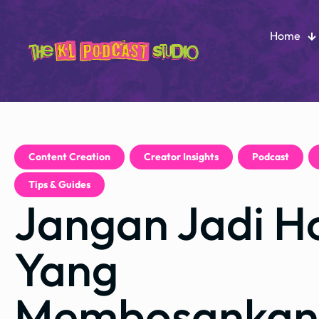
Home
Content Creation
,
Creator Insights
,
Podcast
,
Tips & Guides
Jangan Jadi H
Yang
Membosankan! 