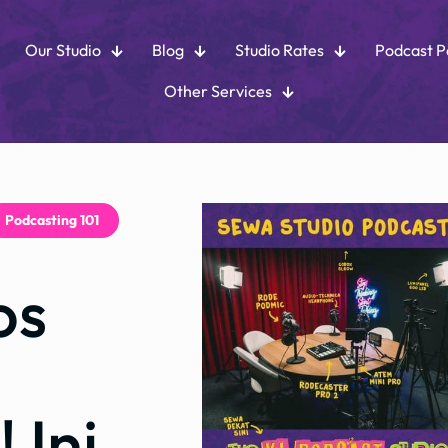
Our Studio
Blog
Studio Rates
Podcast 
Other Services
Podcasting 101
,
os
Ini