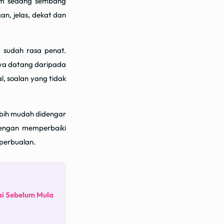
am sedang sembang
n, jelas, dekat dan
a sudah rasa penat.
ya datang daripada
al, soalan yang tidak
lebih mudah didengar
dengan memperbaiki
perbualan.
ai Sebelum Mula