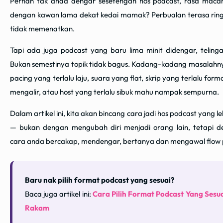
Pernah tak anda dengar sesetengah hos podcast, rasa mac
dengan kawan lama dekat kedai mamak? Perbualan terasa ringa
tidak memenatkan.
Tapi ada juga podcast yang baru lima minit didengar, teling
Bukan semestinya topik tidak bagus. Kadang-kadang masalahn
pacing yang terlalu laju, suara yang flat, skrip yang terlalu form
mengalir, atau host yang terlalu sibuk mahu nampak sempurna.
Dalam artikel ini, kita akan bincang cara jadi hos podcast yang 
— bukan dengan mengubah diri menjadi orang lain, tetapi 
cara anda bercakap, mendengar, bertanya dan mengawal flow 
Baru nak pilih format podcast yang sesuai?
Baca juga artikel ini:
Cara Pilih Format Podcast Yang Sesu
Rakam