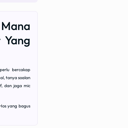
m Mana
t Yang
perlu bercakap
al, tanya soalan
f, dan jaga mic
 Hos yang bagus