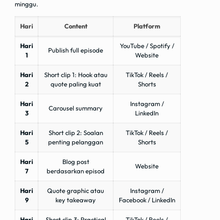
minggu.
Hari
Content
Platform
Hari
YouTube / Spotify /
Publish full episode
1
Website
Hari
Short clip 1: Hook atau
TikTok / Reels /
2
quote paling kuat
Shorts
Hari
Instagram /
Carousel summary
3
LinkedIn
Hari
Short clip 2: Soalan
TikTok / Reels /
5
penting pelanggan
Shorts
Hari
Blog post
Website
7
berdasarkan episod
Hari
Quote graphic atau
Instagram /
9
key takeaway
Facebook / LinkedIn
Hari
Short clip 3: Practical
TikTok / Reels /