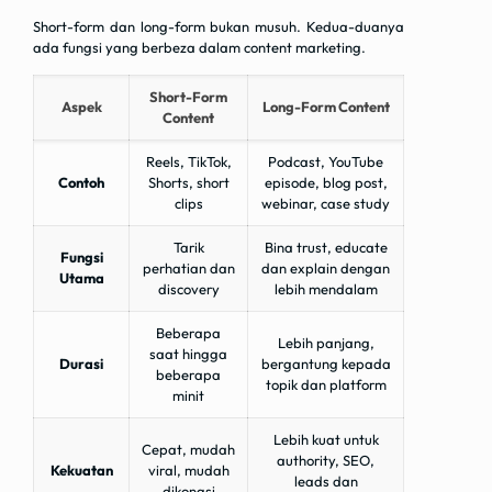
Short-form dan long-form bukan musuh. Kedua-duanya
ada fungsi yang berbeza dalam content marketing.
Short-Form
Aspek
Long-Form Content
Content
Reels, TikTok,
Podcast, YouTube
Contoh
Shorts, short
episode, blog post,
clips
webinar, case study
Tarik
Bina trust, educate
Fungsi
perhatian dan
dan explain dengan
Utama
discovery
lebih mendalam
Beberapa
Lebih panjang,
saat hingga
Durasi
bergantung kepada
beberapa
topik dan platform
minit
Lebih kuat untuk
Cepat, mudah
authority, SEO,
Kekuatan
viral, mudah
leads dan
dikongsi