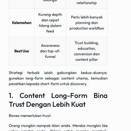
relationship
Kurang depth
Perlu lebih banyak
dan cepat
Kelemahan
planning dan
hilang dalam
production workflow
feed
Trust building,
Awareness
education,
Best Use
dan top-of-
conversion dan
funnel
content pillar
Strategi terbaik ialah gabungkan kedua-duanya:
gunakan long-form sebagai content utama, kemudian
pecahkan kepada short-form untuk discovery.
1. Content Long-Form Bina
Trust Dengan Lebih Kuat
Bisnes memerlukan trust.
Orang mungkin nampak iklan anda. Mereka mungkin like