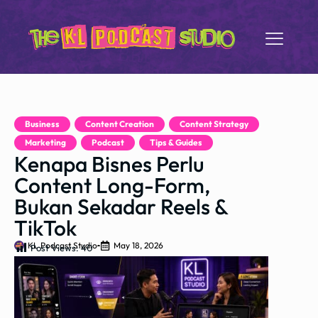
Business
,
Content Creation
,
Content Strategy
,
Marketing
,
Podcast
,
Tips & Guides
Kenapa Bisnes Perlu
Content Long-Form,
Bukan Sekadar Reels &
TikTok
KL Podcast Studio
May 18, 2026
Post Views:
40