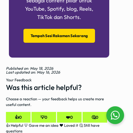
sebagai content pillar untuk
YouTube, Spotify, blog, Reels,
TikTok dan Shorts.
Tempah Sesi Rakaman Sekarang
Published on: May 18, 2026
Last updated on: May 16, 2026
Your Feedback
Was this article helpful?
Choose a reaction — your feedback helps us create more
useful content.
👍
0
💡
0
❤️
0
🤔
0
👍 Helpful
💡 Gave me an idea
❤️ Loved it
🤔 Still have
questions