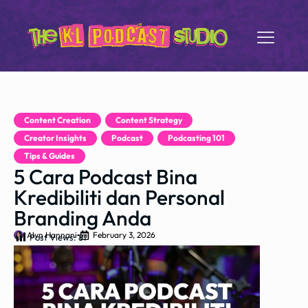
Content Creation
,
Content Strategy
,
Creator Insights
,
Podcast
,
Podcasting 101
,
Tips & Guides
5 Cara Podcast Bina
Kredibiliti dan Personal
Branding Anda
Alyn Hannani
February 3, 2026
Post Views:
81