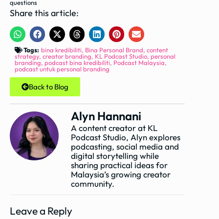
questions
Share this article:
Tags:
bina kredibiliti
,
Bina Personal Brand
,
content
strategy
,
creator branding
,
KL Podcast Studio
,
personal
branding
,
podcast bina kredibiliti
,
Podcast Malaysia
,
podcast untuk personal branding
Back to Blog
Alyn Hannani
A content creator at KL
Podcast Studio, Alyn explores
podcasting, social media and
digital storytelling while
sharing practical ideas for
Malaysia’s growing creator
community.
Leave a Reply