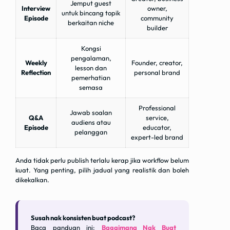
Jemput guest
Interview
owner,
untuk bincang topik
Episode
community
berkaitan niche
builder
Kongsi
pengalaman,
Weekly
Founder, creator,
lesson dan
Reflection
personal brand
pemerhatian
semasa
Professional
Jawab soalan
Q&A
service,
audiens atau
Episode
educator,
pelanggan
expert-led brand
Anda tidak perlu publish terlalu kerap jika workflow belum
kuat. Yang penting, pilih jadual yang realistik dan boleh
dikekalkan.
Susah nak konsisten buat podcast?
Baca panduan ini:
Bagaimana Nak Buat