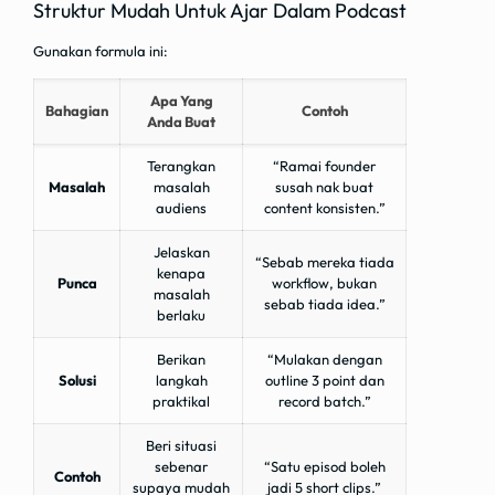
Struktur Mudah Untuk Ajar Dalam Podcast
Gunakan formula ini:
Apa Yang
Bahagian
Contoh
Anda Buat
Terangkan
“Ramai founder
Masalah
masalah
susah nak buat
audiens
content konsisten.”
Jelaskan
“Sebab mereka tiada
kenapa
Punca
workflow, bukan
masalah
sebab tiada idea.”
berlaku
Berikan
“Mulakan dengan
Solusi
langkah
outline 3 point dan
praktikal
record batch.”
Beri situasi
sebenar
“Satu episod boleh
Contoh
supaya mudah
jadi 5 short clips.”