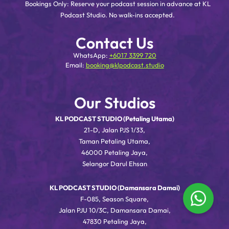
Bookings Only: Reserve your podcast session in advance at KL
Podcast Studio. No walk-ins accepted.
Contact Us
WhatsApp:
+6017 3399 720
Email:
booking@klpodcast.studio
Our Studios
KL PODCAST STUDIO (Petaling Utama)
21-D, Jalan PJS 1/33,
Taman Petaling Utama,
46000 Petaling Jaya,
Selangor Darul Ehsan
KL PODCAST STUDIO (Damansara Damai)
F-085, Season Square,
Jalan PJU 10/3C, Damansara Damai,
47830 Petaling Jaya,