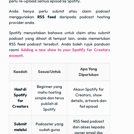
perlu re-upload semua episod ke Spotify.
Anda hanya perlu submit atau claim podcast
menggunakan
RSS feed
daripada podcast hosting
provider anda.
Spotify menyatakan bahawa untuk claim atau submit
podcast yang dihost di tempat lain, anda memerlukan
RSS feed podcast tersebut. Anda boleh rujuk panduan
rasmi
Adding a new show to your Spotify for Creators
account
.
Apa Yang
Kaedah
Sesuai Untuk
Diperlukan
Beginner yang
Host di
Akaun Spotify for
mahu hosting
Spotify
Creators, show
simple dan terus
for
details, artwork dan
publish di
Creators
fail episod
Spotify
RSS feed podcast
Submit
Podcaster yang
dan akses kepada
melalui
sudah guna
owner email jika