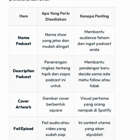
Apa Yang Perlu
Item
Kenapa Penting
Disediakan
Membantu
Nama show
Nama
audience faham
yang jelas dan
Podcast
dan ingat podcast
mudah diingat
anda
Penerangan
Membantu
ringkas tentang
pendengar baru
Description
topik dan siapa
decide sama ada
Podcast
podcast ini
mahu follow atau
untuk
tidak
Gambar cover
Visual pertama
Cover
berbentuk
yang orang
Artwork
square
nampak di Spotify
Fail audio atau
Ini content utama
Fail Episod
video yang
yang akan
sudah siap
dipublish