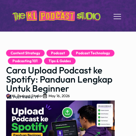
Content Strategy
,
Podcast
,
Podcast Technology
,
Podcasting 101
,
Tips & Guides
Cara Upload Podcast ke
Spotify: Panduan Lengkap
Untuk Beginner
KL Podcast Studio
May 16, 2026
Post Views:
71