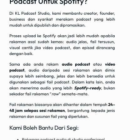
Podcast Untuk Spotify?
Di KL Podcast Studio, kami membantu creator, founder,
business dan syarikat merakam podcast yang lebih
mudah untuk dipublish dan dipromosikan.
Proses upload ke Spotify akan jadi lebih mudah apabila
rakaman asal sudah kemas: audio jelas, fail tersusun,
visual cantik jika video podcast, dan episod dirancang
dengan baik.
Sama ada anda rakam
audio podcast
atau
video
podcast
, audio daripada sesi rakaman akan dimix
supaya lebih seimbang, jelas dan lebih bersedia untuk
digunakan sebagai fail podcast. Dalam kata lain, anda
akan menerima audio yang lebih
Spotify-ready
, bukan
sekadar fail rakaman “
raw
” semata-mata.
Fail rakaman biasanya akan dihantar dalam tempoh
24–
48 jam selepas sesi rakaman
, bergantung kepada jenis
rakaman dan susunan fail yang diperlukan.
Kami Boleh Bantu Dari Segi:
Rakaman podcast audio di studio profesional.