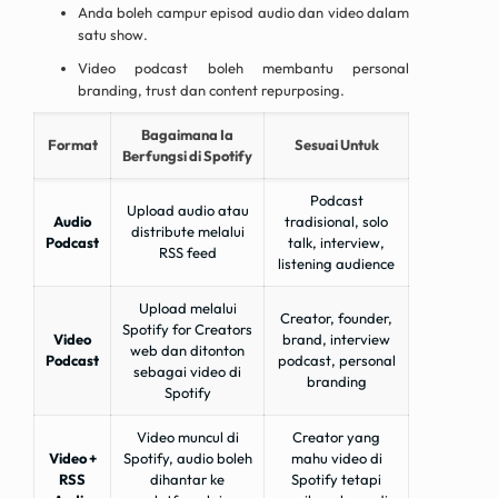
Anda boleh campur episod audio dan video dalam
satu show.
Video podcast boleh membantu personal
branding, trust dan content repurposing.
Bagaimana Ia
Format
Sesuai Untuk
Berfungsi di Spotify
Podcast
Upload audio atau
Audio
tradisional, solo
distribute melalui
Podcast
talk, interview,
RSS feed
listening audience
Upload melalui
Creator, founder,
Spotify for Creators
Video
brand, interview
web dan ditonton
Podcast
podcast, personal
sebagai video di
branding
Spotify
Video muncul di
Creator yang
Video +
Spotify, audio boleh
mahu video di
RSS
dihantar ke
Spotify tetapi