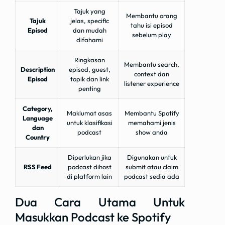
Tajuk yang
Membantu orang
Tajuk
jelas, specific
tahu isi episod
Episod
dan mudah
sebelum play
difahami
Ringkasan
Membantu search,
Description
episod, guest,
context dan
Episod
topik dan link
listener experience
penting
Category,
Maklumat asas
Membantu Spotify
Language
untuk klasifikasi
memahami jenis
dan
podcast
show anda
Country
Diperlukan jika
Digunakan untuk
RSS Feed
podcast dihost
submit atau claim
di platform lain
podcast sedia ada
Dua Cara Utama Untuk
Masukkan Podcast ke Spotify